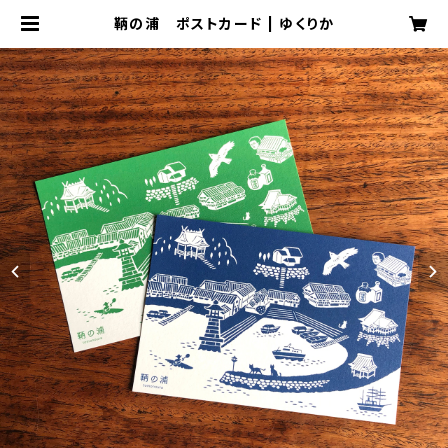
鞆の浦 ポストカード | ゆくりか