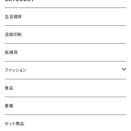
生活雑貨
活版印刷
紙雑貨
ファッション
靴下
食品
書籍
セット商品