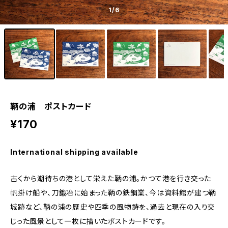
1
/6
鞆の浦 ポストカード
¥170
International shipping available
古くから潮待ちの港として栄えた鞆の浦。かつて港を行き交った
帆掛け船や、刀鍛冶に始まった鞆の鉄鋼業、今は資料館が建つ鞆
城跡など、鞆の浦の歴史や四季の風物詩を、過去と現在の入り交
じった風景として一枚に描いたポストカードです。